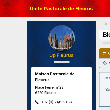
Unité Pastorale de Fleurus
Bi
C
Up Fleurus
M
Maison Pastorale de
Ma
Fleurus
Place Ferrer n°23
Ya
6220 Fleurus
+32 (0) 71/81.91.88