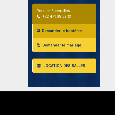
Pour les Funérailles
+32 471 69 52 10
Demander le baptême
Demander le mariage
LOCATION DES SALLES