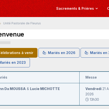
Sacrements & Prières
C
Unité Pastorale de Fleurus
envenue
élébrations à venir
Mariés en 2026
Mariés en
ariés en 2023
riés
Messe
nn Da MOUSSA
&
Lucie MICHOTTE
Vendredi
21 A
2026
13h30